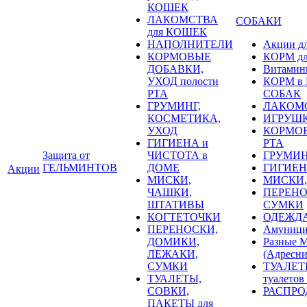
КОШЕК
ЛАКОМСТВА
СОБАКИ
для КОШЕК
НАПОЛНИТЕЛИ
Акции д
КОРМОВЫЕ
КОРМ д
ДОБАВКИ,
Витамин
УХОД полости
КОРМ в Р
РТА
СОБАК
ГРУМИНГ,
ЛАКОМС
КОСМЕТИКА,
ИГРУШК
УХОД
КОРМОВ
ГИГИЕНА и
РТА
Защита от
ЧИСТОТА в
ГРУМИН
ГЕЛЬМИНТОВ
ДОМЕ
ГИГИЕН
Акции
МИСКИ,
МИСКИ,
ЧАШКИ,
ПЕРЕНО
ШТАТИВЫ
СУМКИ
КОГТЕТОЧКИ
ОДЕЖД
ПЕРЕНОСКИ,
Амуници
ДОМИКИ,
Разные
ЛЕЖАКИ,
(Адресни
СУМКИ
ТУАЛЕТ
ТУАЛЕТЫ,
туалетов
СОВКИ,
РАСПРОД
ПАКЕТЫ для