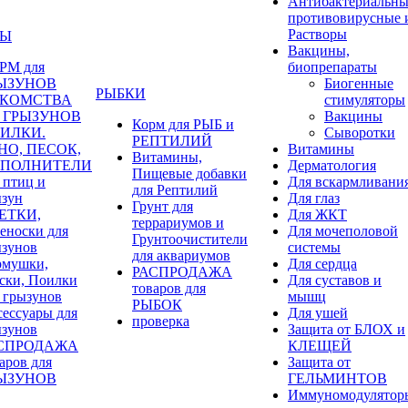
Антибактериальны
противовирусные 
Растворы
НЫ
Вакцины,
РМ для
биопрепараты
ЫЗУНОВ
Биогенные
РЫБКИ
КОМСТВА
стимуляторы
я ГРЫЗУНОВ
Вакцины
Корм для РЫБ и
ИЛКИ.
Сыворотки
РЕПТИЛИЙ
НО, ПЕСОК,
Витамины
Витамины,
ПОЛНИТЕЛИ
Дерматология
Пищевые добавки
 птиц и
Для вскармливани
для Рептилий
ызун
Для глаз
Грунт для
ЕТКИ,
Для ЖКТ
террариумов и
еноски для
Для мочеполовой
Грунтоочистители
ызунов
системы
для аквариумов
рмушки,
Для сердца
РАСПРОДАЖА
ски, Поилки
Для суставов и
товаров для
 грызунов
мышц
РЫБОК
ессуары для
Для ушей
проверка
ызунов
Защита от БЛОХ и
СПРОДАЖА
КЛЕЩЕЙ
аров для
Защита от
ЫЗУНОВ
ГЕЛЬМИНТОВ
Иммуномодулятор