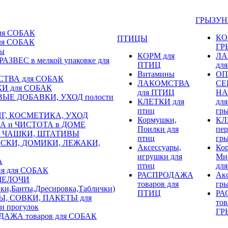
ГРЫЗУ
ля СОБАК
КО
ПТИЦЫ
ля СОБАК
ГР
ы
КОРМ для
ЛА
АЗВЕС в мелкой упаковке для
ПТИЦ
дл
Витамины
ОП
ТВА для СОБАК
ЛАКОМСТВА
СЕ
И для СОБАК
для ПТИЦ
НА
ЫЕ ДОБАВКИ, УХОД полости
КЛЕТКИ для
для
птиц
гр
Г, КОСМЕТИКА, УХОД
Кормушки,
КЛ
А и ЧИСТОТА в ДОМЕ
Поилки для
пер
 ЧАШКИ, ШТАТИВЫ
птиц
гр
СКИ, ДОМИКИ, ЛЕЖАКИ,
Аксессуары,
Ко
игрушки для
Ми
А
птиц
для
я для СОБАК
РАСПРОДАЖА
Акс
 МЕЛОЧИ
товаров для
гр
ки,Банты,Дресировка,Таблички)
ПТИЦ
РА
Ы, СОВКИ, ПАКЕТЫ для
тов
 и прогулок
ГР
АЖА товаров для СОБАК