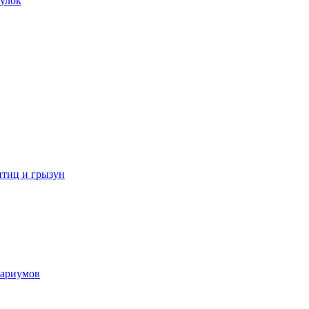
улок
иц и грызун
вариумов