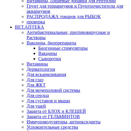
Витамины, Пищевые добавки для Рептилий
Грунт для террариумов и Грунтоочистители для
аквариумов
РАСПРОДАЖА товаров для РЫБОК
проверка
ВЕТ.АПТЕКА
Антибактериальные, противовирусные и
Растворы
Вакцины, биопрепараты
Биогенные стимуляторы
Вакцины
Сыворотки
Витамины
Дерматология
Для вскармливания
Для глаз
Для ЖКТ
Для мочеполовой системы
Для сердца
Для суставов и мышц
Для ушей
Защита от БЛОХ и КЛЕЩЕЙ
Защита от ГЕЛЬМИНТОВ
Иммуномодуляторы, антиоксиданты
Успокоительные средства