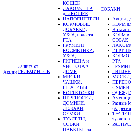
КОШЕК
ЛАКОМСТВА
СОБАКИ
для КОШЕК
НАПОЛНИТЕЛИ
Акции д
КОРМОВЫЕ
КОРМ д
ДОБАВКИ,
Витамин
УХОД полости
КОРМ в Р
РТА
СОБАК
ГРУМИНГ,
ЛАКОМС
КОСМЕТИКА,
ИГРУШК
УХОД
КОРМОВ
ГИГИЕНА и
РТА
Защита от
ЧИСТОТА в
ГРУМИН
ГЕЛЬМИНТОВ
ДОМЕ
ГИГИЕН
Акции
МИСКИ,
МИСКИ,
ЧАШКИ,
ПЕРЕНО
ШТАТИВЫ
СУМКИ
КОГТЕТОЧКИ
ОДЕЖД
ПЕРЕНОСКИ,
Амуници
ДОМИКИ,
Разные
ЛЕЖАКИ,
(Адресни
СУМКИ
ТУАЛЕТ
ТУАЛЕТЫ,
туалетов
СОВКИ,
РАСПРОД
ПАКЕТЫ для