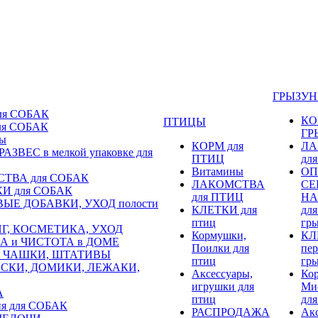
ГРЫЗУ
ля СОБАК
КО
ПТИЦЫ
ля СОБАК
ГР
ы
КОРМ для
ЛА
АЗВЕС в мелкой упаковке для
ПТИЦ
дл
Витамины
ОП
ТВА для СОБАК
ЛАКОМСТВА
СЕ
И для СОБАК
для ПТИЦ
НА
ЫЕ ДОБАВКИ, УХОД полости
КЛЕТКИ для
для
птиц
гр
Г, КОСМЕТИКА, УХОД
Кормушки,
КЛ
А и ЧИСТОТА в ДОМЕ
Поилки для
пер
 ЧАШКИ, ШТАТИВЫ
птиц
гр
СКИ, ДОМИКИ, ЛЕЖАКИ,
Аксессуары,
Ко
игрушки для
Ми
А
птиц
для
я для СОБАК
РАСПРОДАЖА
Акс