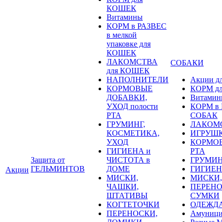
КОШЕК
Витамины
КОРМ в РАЗВЕС
в мелкой
упаковке для
КОШЕК
ЛАКОМСТВА
СОБАКИ
для КОШЕК
НАПОЛНИТЕЛИ
Акции д
КОРМОВЫЕ
КОРМ д
ДОБАВКИ,
Витамин
УХОД полости
КОРМ в Р
РТА
СОБАК
ГРУМИНГ,
ЛАКОМС
КОСМЕТИКА,
ИГРУШК
УХОД
КОРМОВ
ГИГИЕНА и
РТА
Защита от
ЧИСТОТА в
ГРУМИН
ГЕЛЬМИНТОВ
ДОМЕ
ГИГИЕН
Акции
МИСКИ,
МИСКИ,
ЧАШКИ,
ПЕРЕНО
ШТАТИВЫ
СУМКИ
КОГТЕТОЧКИ
ОДЕЖД
ПЕРЕНОСКИ,
Амуници