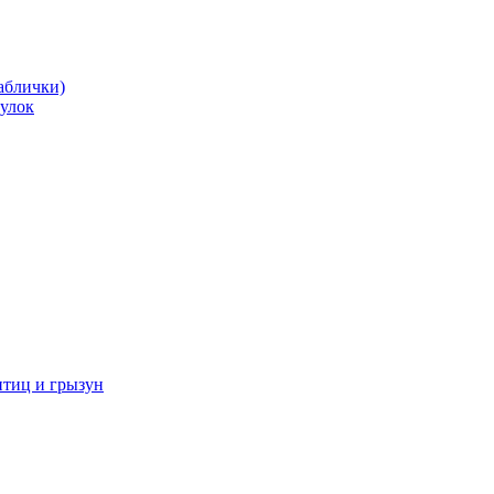
аблички)
улок
иц и грызун