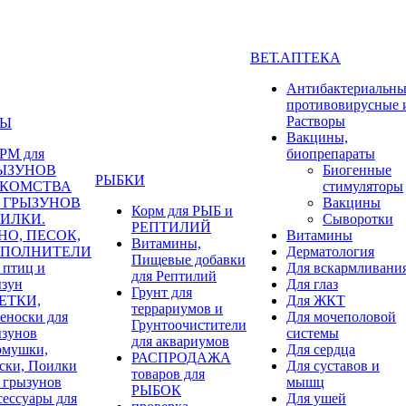
ВЕТ.АПТЕКА
Антибактериальны
противовирусные 
Растворы
НЫ
Вакцины,
РМ для
биопрепараты
ЫЗУНОВ
Биогенные
РЫБКИ
КОМСТВА
стимуляторы
я ГРЫЗУНОВ
Вакцины
Корм для РЫБ и
ИЛКИ.
Сыворотки
РЕПТИЛИЙ
НО, ПЕСОК,
Витамины
Витамины,
ПОЛНИТЕЛИ
Дерматология
Пищевые добавки
 птиц и
Для вскармливани
для Рептилий
ызун
Для глаз
Грунт для
ЕТКИ,
Для ЖКТ
террариумов и
еноски для
Для мочеполовой
Грунтоочистители
ызунов
системы
для аквариумов
рмушки,
Для сердца
РАСПРОДАЖА
ски, Поилки
Для суставов и
товаров для
 грызунов
мышц
РЫБОК
ессуары для
Для ушей