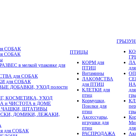
ГРЫЗУ
ля СОБАК
КО
ПТИЦЫ
ля СОБАК
ГР
ы
КОРМ для
ЛА
АЗВЕС в мелкой упаковке для
ПТИЦ
дл
Витамины
ОП
ТВА для СОБАК
ЛАКОМСТВА
СЕ
И для СОБАК
для ПТИЦ
НА
ЫЕ ДОБАВКИ, УХОД полости
КЛЕТКИ для
для
птиц
гр
Г, КОСМЕТИКА, УХОД
Кормушки,
КЛ
А и ЧИСТОТА в ДОМЕ
Поилки для
пер
 ЧАШКИ, ШТАТИВЫ
птиц
гр
СКИ, ДОМИКИ, ЛЕЖАКИ,
Аксессуары,
Ко
игрушки для
Ми
А
птиц
для
я для СОБАК
РАСПРОДАЖА
Акс