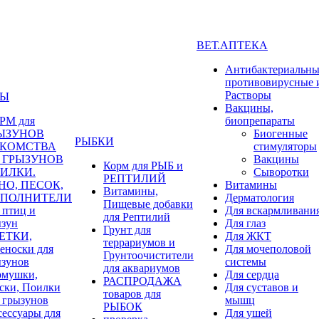
ВЕТ.АПТЕКА
Антибактериальны
противовирусные 
Растворы
НЫ
Вакцины,
РМ для
биопрепараты
ЫЗУНОВ
Биогенные
РЫБКИ
КОМСТВА
стимуляторы
я ГРЫЗУНОВ
Вакцины
Корм для РЫБ и
ИЛКИ.
Сыворотки
РЕПТИЛИЙ
НО, ПЕСОК,
Витамины
Витамины,
ПОЛНИТЕЛИ
Дерматология
Пищевые добавки
 птиц и
Для вскармливани
для Рептилий
ызун
Для глаз
Грунт для
ЕТКИ,
Для ЖКТ
террариумов и
еноски для
Для мочеполовой
Грунтоочистители
ызунов
системы
для аквариумов
рмушки,
Для сердца
РАСПРОДАЖА
ски, Поилки
Для суставов и
товаров для
 грызунов
мышц
РЫБОК
ессуары для
Для ушей