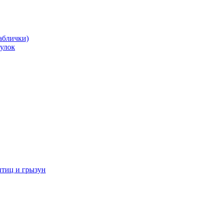
аблички)
улок
иц и грызун