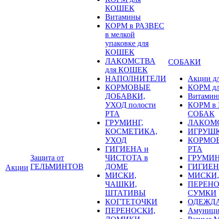
КОШЕК
Витамины
КОРМ в РАЗВЕС
в мелкой
упаковке для
КОШЕК
ЛАКОМСТВА
СОБАКИ
для КОШЕК
НАПОЛНИТЕЛИ
Акции д
КОРМОВЫЕ
КОРМ д
ДОБАВКИ,
Витамин
УХОД полости
КОРМ в Р
РТА
СОБАК
ГРУМИНГ,
ЛАКОМС
КОСМЕТИКА,
ИГРУШК
УХОД
КОРМОВ
ГИГИЕНА и
РТА
Защита от
ЧИСТОТА в
ГРУМИН
ГЕЛЬМИНТОВ
ДОМЕ
ГИГИЕН
Акции
МИСКИ,
МИСКИ,
ЧАШКИ,
ПЕРЕНО
ШТАТИВЫ
СУМКИ
КОГТЕТОЧКИ
ОДЕЖД
ПЕРЕНОСКИ,
Амуници