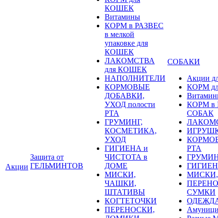
КОШЕК
Витамины
КОРМ в РАЗВЕС
в мелкой
упаковке для
КОШЕК
ЛАКОМСТВА
СОБАКИ
для КОШЕК
НАПОЛНИТЕЛИ
Акции д
КОРМОВЫЕ
КОРМ д
ДОБАВКИ,
Витамин
УХОД полости
КОРМ в Р
РТА
СОБАК
ГРУМИНГ,
ЛАКОМС
КОСМЕТИКА,
ИГРУШК
УХОД
КОРМОВ
ГИГИЕНА и
РТА
Защита от
ЧИСТОТА в
ГРУМИН
ГЕЛЬМИНТОВ
ДОМЕ
ГИГИЕН
Акции
МИСКИ,
МИСКИ,
ЧАШКИ,
ПЕРЕНО
ШТАТИВЫ
СУМКИ
КОГТЕТОЧКИ
ОДЕЖД
ПЕРЕНОСКИ,
Амуници