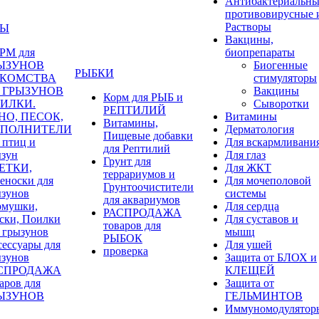
Антибактериальны
противовирусные 
Растворы
НЫ
Вакцины,
РМ для
биопрепараты
ЫЗУНОВ
Биогенные
РЫБКИ
КОМСТВА
стимуляторы
я ГРЫЗУНОВ
Вакцины
Корм для РЫБ и
ИЛКИ.
Сыворотки
РЕПТИЛИЙ
НО, ПЕСОК,
Витамины
Витамины,
ПОЛНИТЕЛИ
Дерматология
Пищевые добавки
 птиц и
Для вскармливани
для Рептилий
ызун
Для глаз
Грунт для
ЕТКИ,
Для ЖКТ
террариумов и
еноски для
Для мочеполовой
Грунтоочистители
ызунов
системы
для аквариумов
рмушки,
Для сердца
РАСПРОДАЖА
ски, Поилки
Для суставов и
товаров для
 грызунов
мышц
РЫБОК
ессуары для
Для ушей
проверка
ызунов
Защита от БЛОХ и
СПРОДАЖА
КЛЕЩЕЙ
аров для
Защита от
ЫЗУНОВ
ГЕЛЬМИНТОВ
Иммуномодулятор