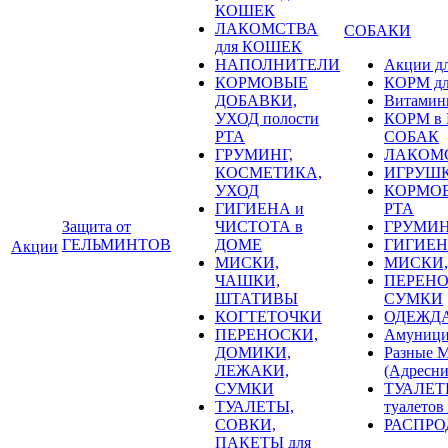
КОШЕК
ЛАКОМСТВА
СОБАКИ
для КОШЕК
НАПОЛНИТЕЛИ
Акции д
КОРМОВЫЕ
КОРМ д
ДОБАВКИ,
Витамин
УХОД полости
КОРМ в Р
РТА
СОБАК
ГРУМИНГ,
ЛАКОМС
КОСМЕТИКА,
ИГРУШК
УХОД
КОРМОВ
ГИГИЕНА и
РТА
Защита от
ЧИСТОТА в
ГРУМИН
ГЕЛЬМИНТОВ
ДОМЕ
ГИГИЕН
Акции
МИСКИ,
МИСКИ,
ЧАШКИ,
ПЕРЕНО
ШТАТИВЫ
СУМКИ
КОГТЕТОЧКИ
ОДЕЖД
ПЕРЕНОСКИ,
Амуници
ДОМИКИ,
Разные
ЛЕЖАКИ,
(Адресни
СУМКИ
ТУАЛЕТ
ТУАЛЕТЫ,
туалетов
СОВКИ,
РАСПРОД
ПАКЕТЫ для