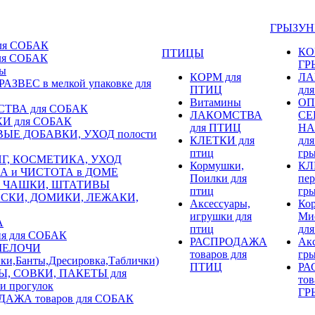
ГРЫЗУ
ля СОБАК
КО
ПТИЦЫ
ля СОБАК
ГР
ы
КОРМ для
ЛА
АЗВЕС в мелкой упаковке для
ПТИЦ
дл
Витамины
ОП
ТВА для СОБАК
ЛАКОМСТВА
СЕ
И для СОБАК
для ПТИЦ
НА
ЫЕ ДОБАВКИ, УХОД полости
КЛЕТКИ для
для
птиц
гр
Г, КОСМЕТИКА, УХОД
Кормушки,
КЛ
А и ЧИСТОТА в ДОМЕ
Поилки для
пер
 ЧАШКИ, ШТАТИВЫ
птиц
гр
СКИ, ДОМИКИ, ЛЕЖАКИ,
Аксессуары,
Ко
игрушки для
Ми
А
птиц
для
я для СОБАК
РАСПРОДАЖА
Акс
 МЕЛОЧИ
товаров для
гр
ки,Банты,Дресировка,Таблички)
ПТИЦ
РА
Ы, СОВКИ, ПАКЕТЫ для
тов
 и прогулок
ГР
АЖА товаров для СОБАК